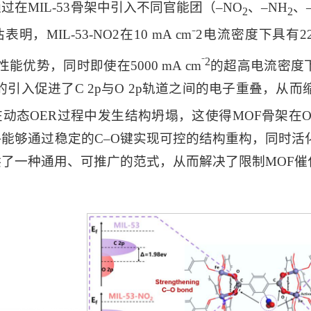
过在MIL-53骨架中引入不同官能团（–NO
、–NH
、
2
2
明，MIL-53-NO2在10 mA cm⁻2电流密度下具
⁻2
能优势，同时即使在5000 mA cm
的超高电流密度
的引入促进了C 2p与O 2p轨道之间的电子重叠，从
动态OER过程中发生结构坍塌，这使得MOF骨架在
能够通过稳定的C–O键实现可控的结构重构，同时活化
供了一种通用、可推广的范式，从而解决了限制MOF