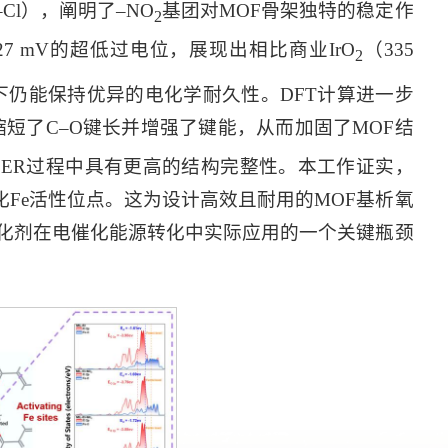
–Cl），阐明了–NO
基团对MOF骨架独特的稳定作
2
有227 mV的超低过电位，展现出相比商业IrO
（335
2
下仍能保持优异的电化学耐久性。DFT计算进一步
而缩短了C–O键长并增强了键能，从而加固了MOF结
OER过程中具有更高的结构完整性。本工作证实，
Fe活性位点。这为设计高效且耐用的MOF基析氧
催化剂在电催化能源转化中实际应用的一个关键瓶颈