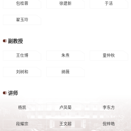
包桂蓉
徐建新
于洁
翟玉玲
副教授
王仕博
朱焘
童仲秋
刘树和
纳薇
讲师
杨凯
卢凤菊
李东方
段耀宗
王文超
倪梓皓