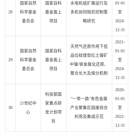
国家自然
国家自科
水电机组扩展运行及
01-01
28
科学基金
基金面上
多机协同阻尼控制策
至
委员会
项目
略研究
2024-
12-31
2021-
天然气还原作用下低
国家自然
国家自科
01-01
品位硅镁型红土镍矿
29
科学基金
基金面上
至
中镍/铁金属化还原、
委员会
项目
2024-
聚合长大及熔分机制
12-31
2020-
科技部国
“一带一路”有色金属
01-01
21世纪中
家重点研
30
产业聚集区固废综合
至
心
发计划项
利用及集成示范
2022-
目
12-31