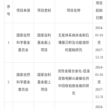
项目
序
项目来源
项目类别
项目名称
起始
号
日期
2024-
国家自然
国家自科
无氢体系纳米金刚石
01-01
1
科学基金
基金面上
薄膜沉积及功能调控
至
委员会
项目
的基础研究
2027-
12-31
2024-
活性金属合金化-低温
国家自然
国家自科
01-01
双极电解从废催化剂
2
科学基金
基金面上
至
中回收铂族金属的研
委员会
项目
2027-
究
12-31
2024-