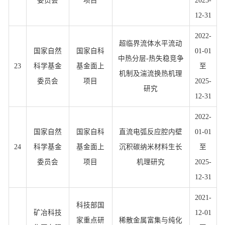
委员会
项目
2025-
12-31
2022-
超临界流体水平流动
国家自然
国家自科
01-01
中热分层-热失稳竞争
23
科学基金
基金面上
至
机制及湍流换热机理
委员会
项目
2025-
研究
12-31
2022-
国家自然
国家自科
直流电弧反应腔内壁
01-01
24
科学基金
基金面上
沉积碳纳米材料生长
至
委员会
项目
机理研究
2025-
12-31
2021-
科技部国
矿冶科技
12-01
家重点研
稀散金属富集与纯化