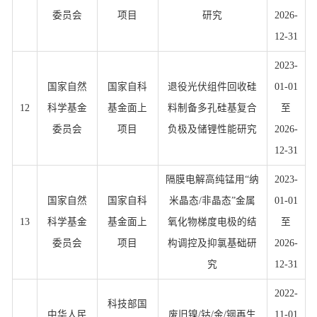
委员会
项目
研究
2026-
12-31
2023-
国家自然
国家自科
退役光伏组件回收硅
01-01
12
科学基金
基金面上
料制备多孔硅基复合
至
委员会
项目
负极及储锂性能研究
2026-
12-31
隔膜电解高纯锰用“纳
2023-
国家自然
国家自科
米晶态/非晶态”金属
01-01
13
科学基金
基金面上
氧化物梯度电极的结
至
委员会
项目
构调控及抑氯基础研
2026-
究
12-31
2022-
科技部国
中华人民
废旧镍/钴/金/铟再生
11-01