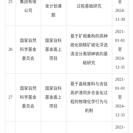
25
集团有限
至
发计划课
过程基础研究
公司
2024-
题
11-30
2021-
基于矿相重构的高砷
国家自然
国家自科
01-01
硫化铜精矿硫化浮选
26
科学基金
基金面上
至
清洁分离铜砷铁的基
委员会
项目
2024-
础研究
12-31
2021-
基于晶硅废料与含钛
国家自然
国家自科
01-01
高炉渣同步合金化过
27
科学基金
基金面上
至
程的物理化学行为与
委员会
项目
2024-
机制
12-31
2021-