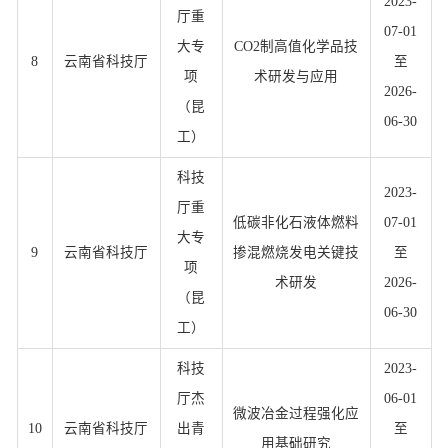
2023-
厅重
07-01
大专
CO2制高值化学品技
8
云南省科技厅
至
项
术研发与应用
2026-
（昆
06-30
工）
科技
2023-
厅重
低碳非化石液体燃料
07-01
大专
9
云南省科技厅
掺混燃烧发电关键技
至
项
术研发
2026-
（昆
06-30
工）
科技
2023-
厅杰
06-01
微波冶金过程强化应
10
云南省科技厅
出青
至
用基础研究