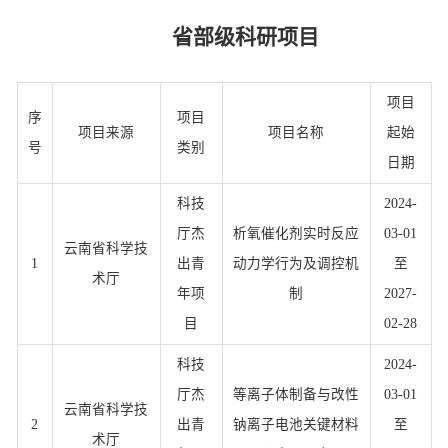
省部级科研项目
项目
序
项目
项目来源
项目名称
起始
号
类别
日期
科技
2024-
厅杰
析氧催化剂实时反应
03-01
云南省科学技
1
出青
动力学行为及调控机
至
术厅
年项
制
2027-
目
02-28
科技
2024-
厅杰
等离子体制备与改性
03-01
云南省科学技
2
出青
钠离子电池关键材料
至
术厅