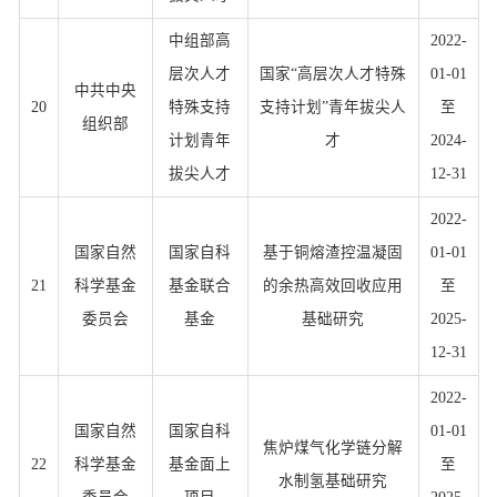
中组部高
2022-
层次人才
国家“高层次人才特殊
01-01
中共中央
20
特殊支持
支持计划”青年拔尖人
至
组织部
计划青年
才
2024-
拔尖人才
12-31
2022-
国家自然
国家自科
基于铜熔渣控温凝固
01-01
21
科学基金
基金联合
的余热高效回收应用
至
委员会
基金
基础研究
2025-
12-31
2022-
国家自然
国家自科
01-01
焦炉煤气化学链分解
22
科学基金
基金面上
至
水制氢基础研究