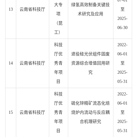
07-01
大专
绿氢高效制备关键技
13
云南省科技厅
至
项
术研究及应用
2025-
（昆
06-30
工）
科技
2022-
厅优
退役硅光伏组件固废
06-01
14
云南省科技厅
秀青
资源综合增值回用研
至
年项
究
2025-
目
05-31
科技
2022-
厅优
硫化锌精矿流态化焙
06-01
15
云南省科技厅
秀青
烧炉内流动与反应耦
至
年项
合机理研究
2025-
目
05-31