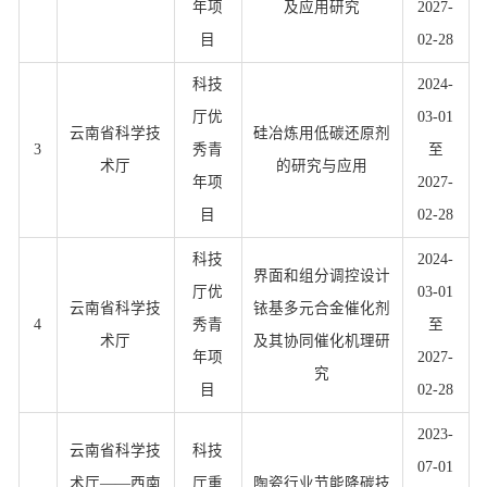
年项
及应用研究
2027-
目
02-28
科技
2024-
厅优
03-01
云南省科学技
硅冶炼用低碳还原剂
3
秀青
至
术厅
的研究与应用
年项
2027-
目
02-28
科技
2024-
界面和组分调控设计
厅优
03-01
云南省科学技
铱基多元合金催化剂
4
秀青
至
术厅
及其协同催化机理研
年项
2027-
究
目
02-28
2023-
云南省科学技
科技
07-01
术厅——西南
厅重
陶瓷行业节能降碳技