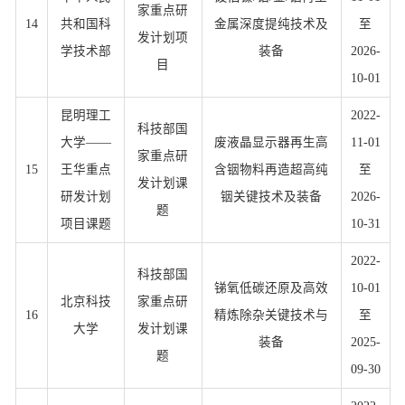
家重点研
14
共和国科
金属深度提纯技术及
至
发计划项
学技术部
装备
2026-
目
10-01
昆明理工
2022-
科技部国
大学——
废液晶显示器再生高
11-01
家重点研
15
王华重点
含铟物料再造超高纯
至
发计划课
研发计划
铟关键技术及装备
2026-
题
项目课题
10-31
2022-
科技部国
锑氧低碳还原及高效
10-01
北京科技
家重点研
16
精炼除杂关键技术与
至
大学
发计划课
装备
2025-
题
09-30