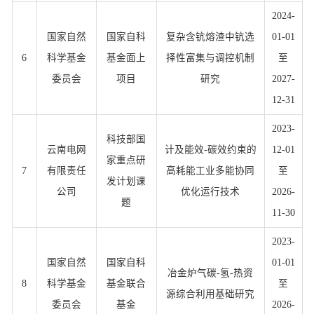
2024-
国家自然
国家自科
复杂含钪熔渣中钪选
01-01
6
科学基金
基金面上
择性富集与调控机制
至
委员会
项目
研究
2027-
12-31
2023-
科技部国
云南电网
计及能效-碳效约束的
12-01
家重点研
7
有限责任
高耗能工业多能协同
至
发计划课
公司
优化运行技术
2026-
题
11-30
2023-
国家自然
国家自科
01-01
冶金炉气碳-氢-热资
8
科学基金
基金联合
至
源综合利用基础研究
委员会
基金
2026-