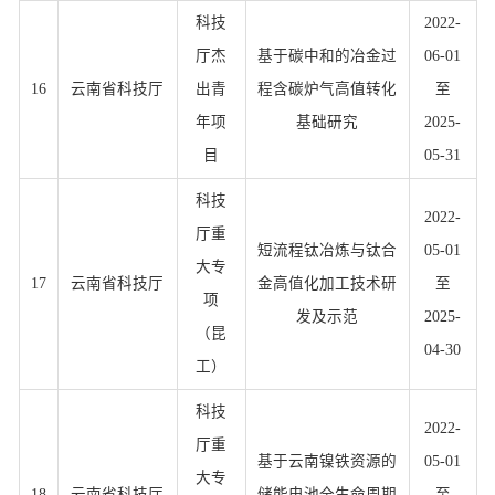
科技
2022-
厅杰
基于碳中和的冶金过
06-01
16
云南省科技厅
出青
程含碳炉气高值转化
至
年项
基础研究
2025-
目
05-31
科技
2022-
厅重
短流程钛冶炼与钛合
05-01
大专
17
云南省科技厅
金高值化加工技术研
至
项
发及示范
2025-
（昆
04-30
工）
科技
2022-
厅重
基于云南镍铁资源的
05-01
大专
18
云南省科技厅
储能电池全生命周期
至