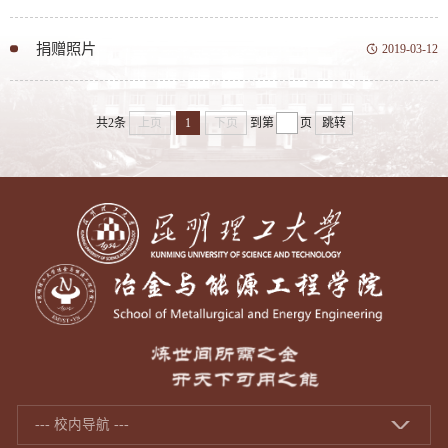
捐赠照片
2019-03-12
共2条
上页
1
下页
到第
页
跳转
--- 校内导航 ---