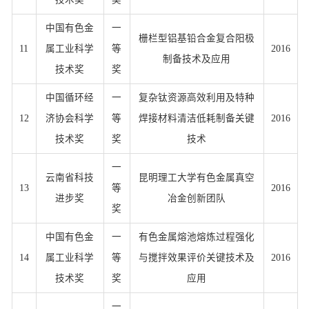
中国有色金
一
栅栏型铝基铅合金复合阳极
11
属工业科学
等
2016
制备技术及应用
技术奖
奖
中国循环经
一
复杂钛资源高效利用及特种
12
济协会科学
等
焊接材料清洁低耗制备关键
2016
技术奖
奖
技术
一
云南省科技
昆明理工大学有色金属真空
13
等
2016
进步奖
冶金创新团队
奖
中国有色金
一
有色金属熔池熔炼过程强化
14
属工业科学
等
与搅拌效果评价关键技术及
2016
技术奖
奖
应用
一