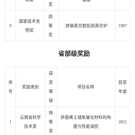
奖
四
国家技术发
9
等
焊锡真空脱铅用真空炉
1987
明奖
奖
省部级奖励
获
序
奖
获奖
奖励类别
项目名称
号
等
年度
级
特
云南省科学
铈基稀土储氧催化材料的构
1
等
2021
技术奖
建与性能调控
奖