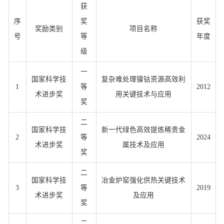
获
序
奖
获奖
奖励类别
项目名称
号
等
年度
级
一
国家科学技
复杂难处理镍钴资源高效利
1
等
2012
术进步奖
用关键技术与应用
奖
二
国家科学技
新一代绿色高效提炼稀贵金
2
等
2024
术进步奖
属技术及应用
奖
二
国家科学技
冶金炉窑强化供热关键技术
3
等
2019
术进步奖
及应用
奖
二