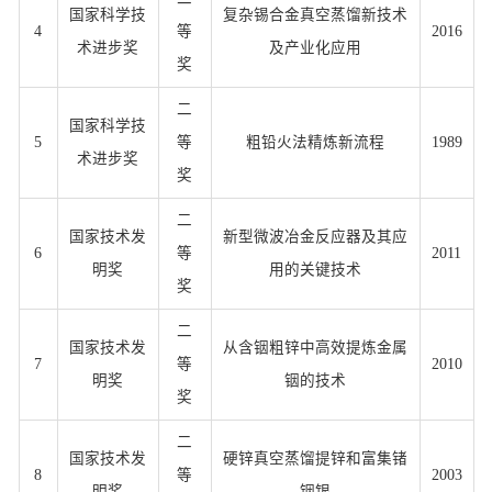
国家科学技
复杂锡合金真空蒸馏新技术
4
等
2016
术进步奖
及产业化应用
奖
二
国家科学技
5
等
粗铅火法精炼新流程
1989
术进步奖
奖
二
国家技术发
新型微波冶金反应器及其应
6
等
2011
明奖
用的关键技术
奖
二
国家技术发
从含铟粗锌中高效提炼金属
7
等
2010
明奖
铟的技术
奖
二
国家技术发
硬锌真空蒸馏提锌和富集锗
8
等
2003
明奖
铟银