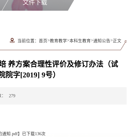
文件下载
>
>
>
>
当前位置：
首页
教育教学
本科生教育
通知公告
正文
培 养方案合理性评价及修订办法（试
[2019] 9号）
数：
279
知.pdf
】已下载
136
次