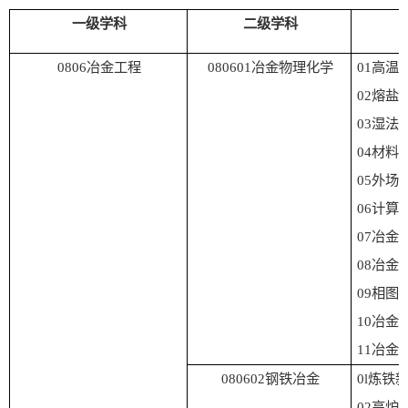
一级学科
二级学科
0806
冶金工程
080601
冶金物理化学
01
高温
02
熔盐
03
湿法
04
材料
0
5
外场
0
6
计算
0
7
冶金
0
8
冶金
09
相图
1
0
冶金
1
1
冶金
080602
钢铁冶金
0l
炼铁
02
高炉