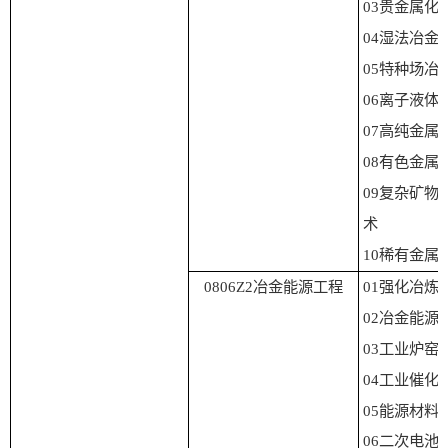
0
3
贵金属化
0
4
湿法冶金
0
5
特种场冶
0
6
离子液体
07
高纯金属
08
有色金属
09
复杂矿物
术
1
0
稀有金属
0806Z2
冶金能源工程
01
强化冶炼
02
冶金能源
03
工业炉窑
04
工业催化
05
能
源材料
06
二
次电池