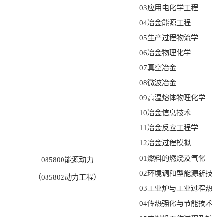
03
应用电化学工程
04
冶金能源工程
05
生产过程物流学
06
冶金物理化学
07
真空冶金
08
微波冶金
09
高温熔体物理化学
1
0
冶金信息技术
1
1
冶金反应工程学
1
2
冶金过程模拟
01
燃料的燃烧及气化
085800
能源动力
02
环境调和型能源新技
（
0
85802
动力工程）
03
工业炉与工业
过程热
04
传热强化与节能技术