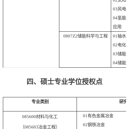
03
风电
04
氢能“
应用
0807Z2
储能科学与工程
01
抽水
02
电化
03
储能
04
储能
四、硕士专业学位授权点
专业类别
研究
01
有色金属冶金
085600
材料与化工
02
钢铁冶金
（
0
85603
冶金工程）