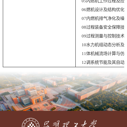
05
内燃机工作过程及控
06
燃机设计及结构优化
07
内燃机排气净化及噪
08
过程装备安全保障技
09
过程测量与控制技术
10
水力机组动态分析及
11
体机械流场计算与仿
12
调系统节能及其自动