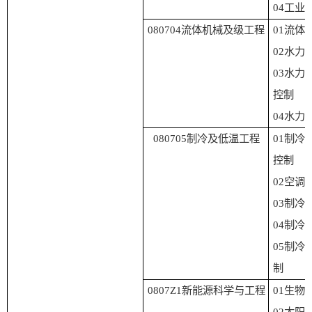
04
工业
080704
流体机械及级工程
01
流体
02
水力
03
水力
控制
04
水力
080705
制冷及低温工程
01
制冷
控制
02
空调
03
制冷
04
制冷
05
制冷
制
0807Z1
新能源科学与工程
01
生物
02
太阳