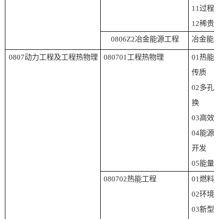
1
1
过程
1
2
稀贵
0806Z2
冶金能源工程
冶金能
0807
动力工程及工程热物理
080701
工程热物理
01
热能
传质
02
多孔
换
03
高效
04
能源
开发
05
能量
080702
热能工程
01
燃料
02
环境
03
新型