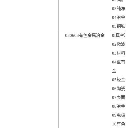
03
纯净
04
冶金
05
钢铁
080603
有色金属冶金
0l
真空
0
2
微波
0
3
材料
0
4
重有
金
0
5
轻金
0
6
陶瓷
07
表面
08
冶金
09
电极
1
0
有色