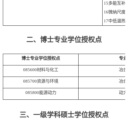
15
多能互补
16
微纳尺度
17
中低温热
二、博士专业学位授权点
博士专业学位授权点
专业
0
85600
材料与化工
冶金
085700
资源与环境
冶金
0
85800
能源动力
动力
三、一级学科硕士学位授权点