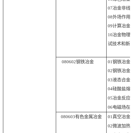
07
冶金非线
08
外场作用
09
计算冶金
10
冶金物理
试技术和新
080602
钢铁冶金
01
钢铁冶金
02
钢铁冶金
03
液态合金
04
硅酸盐熔
05
冶金反应
06
电磁场在
080603
有色金属冶金
01
真空冶金
0
2
微波加热