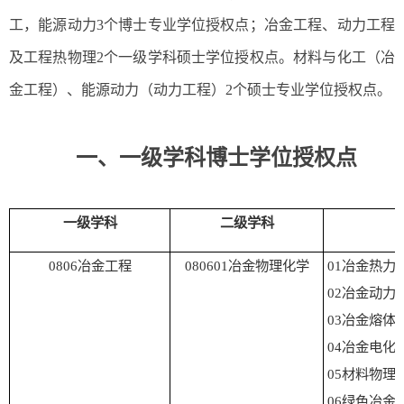
工，能源动力
3
个博士专业学位授权点；冶金工程、动力工程
及工程热物理
2
个一级学科硕士学位授权点。材料与化工（冶
金工程）、能源动力（动力工程）
2
个硕士专业学位授权点。
一、一级学科博士学位授权点
一级学科
二级学科
0806
冶金工程
080601
冶金物理化学
01
冶金热力
02
冶金动力
03
冶金熔体
04
冶金电化
05
材料物理
06
绿色冶金