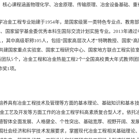
。核心课程涵盖物理化学、冶金原理、传输原理、冶金设备基础、重
学冶金工程专业始建于1954年，是国家级第一类特色专业点、教育部
点、国家留学基金委优秀本科生国际交流计划实施专业。2013年通过
1人，其中高级职称105人，包括“国家高层次人才”特聘教授、国家
部共建国家重点实验室、国家工程研究中心、国家地方联合工程实验
新团队5个，冶金工程和冶金热能工程2个“全国高校黄大年式教师团
作奖1项。
培养具有冶金工程技术及管理等方面的基本理论、基础知识和基本技
冶金工艺及开发等方面工作的冶金工程学科高素质复合型人才。依托
德智体全面发展、人格健全、个性突出、基础宽厚、视野开阔、发
国社会经济和科学技术发展要求，掌握现代冶金工程相关基础理论