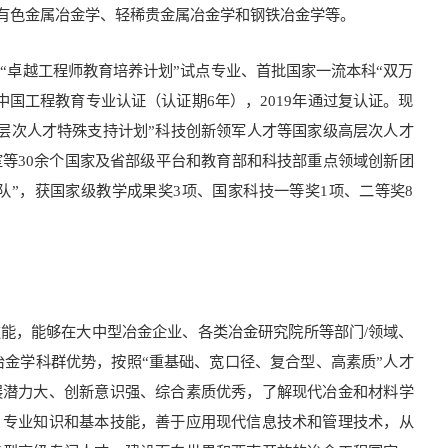
有色金属冶金学、轻稀贵金属冶金学和钢铁冶金学等。
“卓越工程师教育培养计划”试点专业、首批国家一流本科“双万
中国工程教育专业认证（认证期6年），2019年通过复认证。现
“高层次人才特殊支持计划”科技创新领军人才等国家级高层次人才
室等30余个国家及省部级平台和教育部和科技部重点领域创新团
队”，获国家级教学成果奖3项、国家科技一等奖1项、二等奖8
能，能够在大中型冶金企业、各类冶金研究院所等部门/领域、
冶金学科群优势，按照“重基础、宽口径、复合型、高素质”人才
展潜力大、创新意识强、综合素质优秀，了解现代冶金和材料学
、专业知识和基本技能，善于应用现代信息技术和管理技术，从