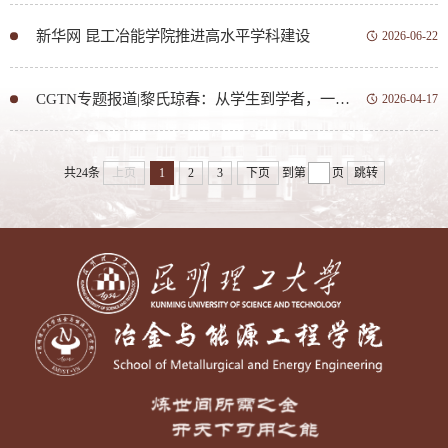
新华网 昆工冶能学院推进高水平学科建设
2026-06-22
CGTN专题报道|黎氏琼春：从学生到学者，一个越南“小姐姐”的中国之旅
2026-04-17
共24条
上页
1
2
3
下页
到第
页
跳转