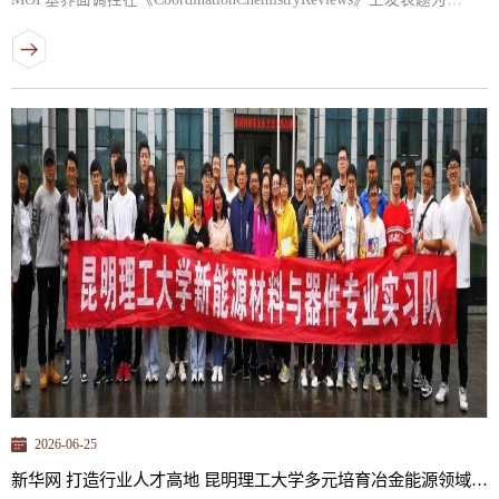
“InterfacesofMOF-BasedZinc-
IonBatteries:DynamicMicroenvironmentEvolutionandIn-
DepthPhysicochemicalMechanisms”的综述。昆明理工大学冶金与能源工
程学院硕士研究生李思成为论文第一作者。水系锌离子电池因安全性
高、成本低、环境友好以及...
2026-06-25
新华网 打造行业人才高地 昆明理工大学多元培育冶金能源领域高素质人才