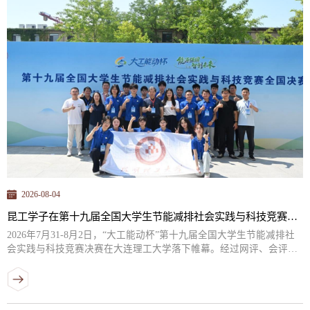
Hg2+机理研究》。序号毕业论文（设计）作品名称本科生姓名指...
2026-08-04
昆工学子在第十九届全国大学生节能减排社会实践与科技竞赛中喜获佳绩
2026年7月31-8月2日，“大工能动杯”第十九届全国大学生节能减排社
会实践与科技竞赛决赛在大连理工大学落下帷幕。经过网评、会评、
路演、决赛答辩等阶段的层层选拔，我校参赛的15件作品中11件脱颖
而出，荣获全国一等奖8项、二等奖1项和三等奖2项，位列全国高校前
列。同时，我校荣获本次赛事优秀组织奖。本次大赛由教育部高等教
育司、教育部高等学校能源动力类专业教学指导委员会指导，全国大