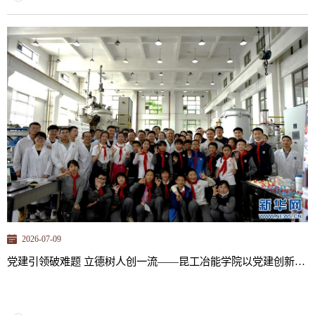
第四批“全国党建工作样板支部”，1个研究生党支部入选教育部第三批
全国高校“百个研究生样板党支部”，1个教师党支部入选全国高校“双
带头人”教师党支部书记“强国行”专项行动。冶金工程在第五轮学科评
估中实现A类突破，2支教师团队入选全国高校...
2026-07-09
党建引领破难题 立德树人创一流——昆工冶能学院以党建创新赋能高水平学科与人才培养