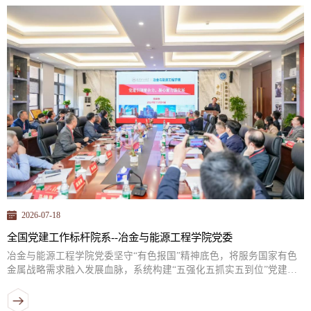
学生节能减排社会实践与科技竞赛委员会主办，大连理工大学承办。
该竞赛紧密围绕“双碳”战略目标等国家重大需...
2026-07-18
全国党建工作标杆院系--冶金与能源工程学院党委
冶金与能源工程学院党委坚守“有色报国”精神底色，将服务国家有色
金属战略需求融入发展血脉，系统构建“五强化五抓实五到位”党建工
作机制，推动党建工作与人才培养、科学研究、社会服务等中心工作
深度融合，“一融双高”建设取得扎实成效。1个教师党支部入选教育部