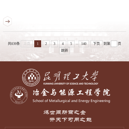
...
共839条
上页
1
2
3
4
5
140
下页
到第
页
跳转