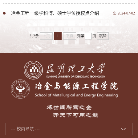
冶金工程一级学科博、硕士学位授权点介绍
2024-07-02
共2条
上页
1
下页
到第
页
跳转
--- 校内导航 ---