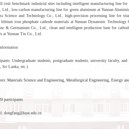
ill visit benchmark industrial sites including intelligent manufacturing line f
 Ltd., low-carbon manufacturing line for green aluminum at Yunnan Aluminium 
 Science and Technology Co., Ltd., high-precision processing line for tita
r lithium iron phosphate cathode materials at Yunnan Dynanonic Technology C
c & Germanium Co., Ltd., clean and intelligent production base for cathode
s at Yunnan Tin Co., Ltd.
Information
cipants: Undergraduate students, postgraduate students, university faculty, a
 Sri Lanka, etc.)
jors: Materials Science and Engineering, Metallurgical Engineering, Energy 
20 participants
il: dongfang@kust.edu.cn