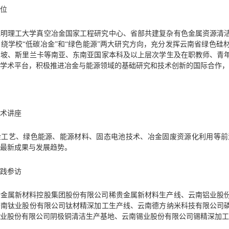
定位
昆明理工大学真空冶金国家工程研究中心、省部共建复杂有色金属资源清
绕学校“低碳冶金”和“绿色能源”两大研究方向，充分发挥云南省绿色
加坡、斯里兰卡等南亚、东南亚国家本科及以上层次学生及在职教师、青
沿学术平台，积极推进冶金与能源领域的基础研究和技术创新的国际合作
计
学术讲座
金工艺、绿色能源、能源材料、固态电池技术、冶金固废资源化利用等前
业最新成果与发展趋势。
实践参访
贵金属新材料控股集团股份有限公司稀贵金属新材料生产线、云南铝业股
云南钛业股份有限公司钛材精深加工生产线、云南德方纳米科技有限公司
铜业股份有限公司阴极铜清洁生产基地、云南锡业股份有限公司锡精深加