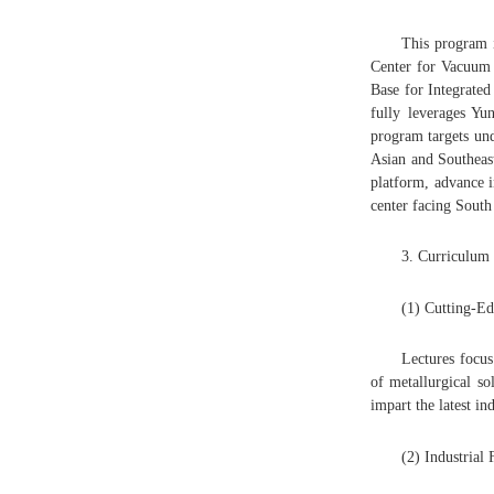
This program i
Center for Vacuum 
Base for Integrate
fully leverages Yu
program targets und
Asian and Southeast
platform, advance i
center facing South
3. Curriculum
(1) Cutting-E
Lectures focus
of metallurgical s
impart the latest i
(2) Industrial 