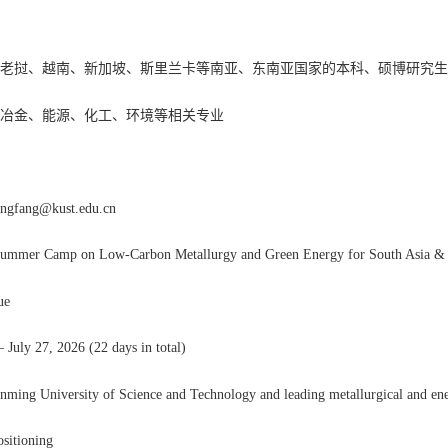
划
、老挝、越南、新加坡、斯里兰卡等南亚、东南亚国家的本科、硕博研究
、冶金、能源、化工、环境等相关专业
ang@kust.edu.cn
 Summer Camp on Low-Carbon Metallurgy and Green Energy for South Asia & 
ue
– July 27, 2026 (22 days in total)
nming University of Science and Technology and leading metallurgical and ene
sitioning