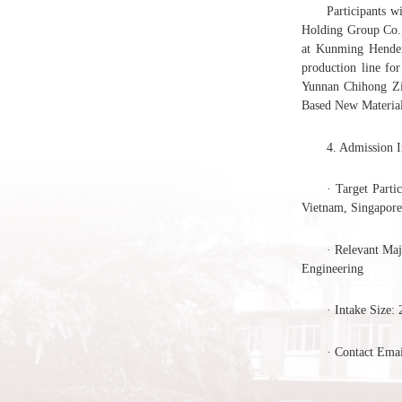
Participants w
Holding Group Co.,
at Kunming Hendera
production line fo
Yunnan Chihong Zin
Based New Material
4. Admission 
· Target Parti
Vietnam, Singapore,
· Relevant Ma
Engineering
· Intake Size: 
· Contact Ema