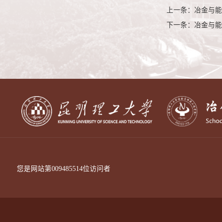
上一条：
冶金与能
下一条：
冶金与能
您是网站第
009485514
位访问者