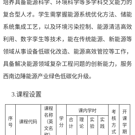
培养具备能源科学、环境科学等多学科交叉能力的
复合型人才。学生需掌握能源系统优化方法、储能
系统集成工艺，以及环境污染控制、能源清洁高效
利用、数字孪生等技术，能在传统能源、新能源等
领域从事设备低碳化改造、能源高效管控等工作，
具备解决能源领域复杂工程问题的创新能力，服务
西南边陲能源产业绿色低碳化升级。
3.
课程设置
课程
课内学时
考
开
名称
序
学
核
课
合
理
实
实
课程代码
（英
号
分
方
学
计
论
验
践
文名
式
期
称）