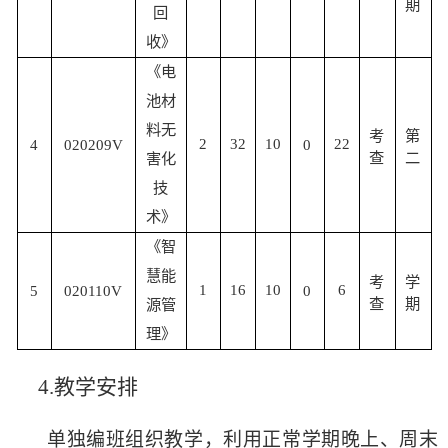
期
回
收》
《电
池材
料无
考
第
2
32
10
22
4
020209V
0
查
二
害化
技
术》
《智
慧能
考
学
1
16
10
6
5
020110V
0
查
期
源管
理》
4.
教学安排
单独编班组织教学，利用正常学期晚上、周末