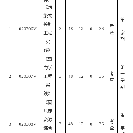
《污
染物
第
控制
考
一
3
48
12
36
1
020306V
0
查
学
工程
期
实
践》
《热
第
力学
考
一
2
020307V
工程
3
48
12
0
36
查
学
实
期
践》
《固
危废
第
资源
考
二
3
48
12
36
3
020308V
0
查
学
综合