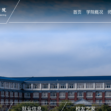
首页
学院概况
就业信息
校友之家