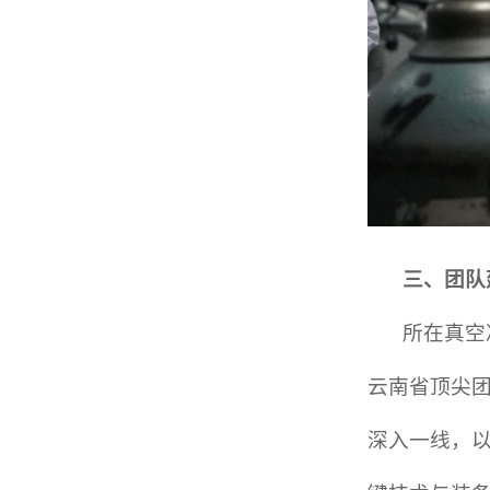
三、团队
所在真空
云南省顶尖团
深入一线，