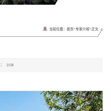
>
>
当前位置：
首页
专家介绍
正文
数：
2158