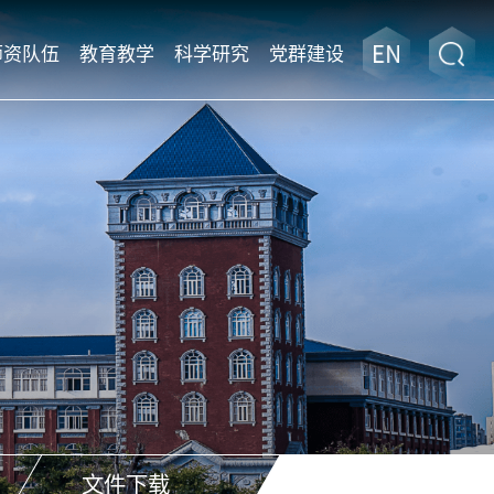
师资队伍
教育教学
科学研究
党群建设
文件下载