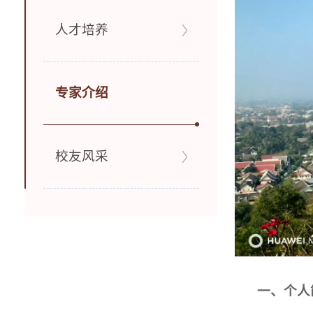
人才培养
专家介绍
校友风采
一、个人