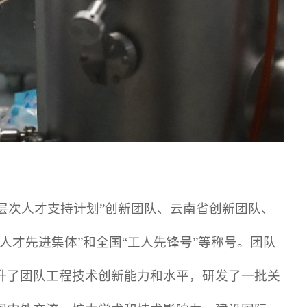
高层次人才支持计划”创新团队、云南省创新团队、
人才先进集体”和全国“工人先锋号”等称号。团队
升了团队工程技术创新能力和水平，研发了一批关