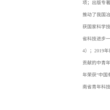
项；出版专著
推动了我国冶
获国家科学技
省科技进步一
4）；2019
贡献的中青年
年荣获“中国
南省青年科技