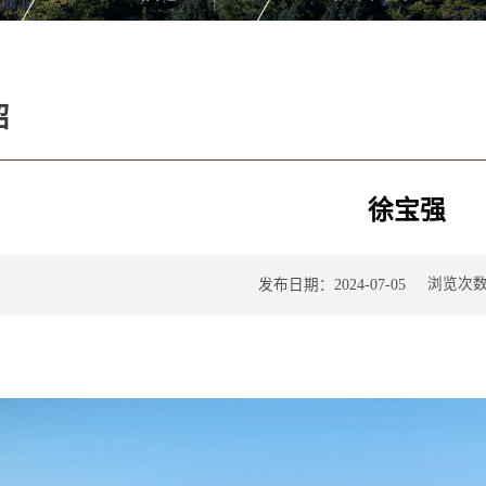
绍
徐宝强
浏览次
发布日期：2024-07-05