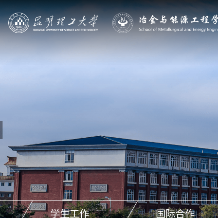
学生工作
国际合作