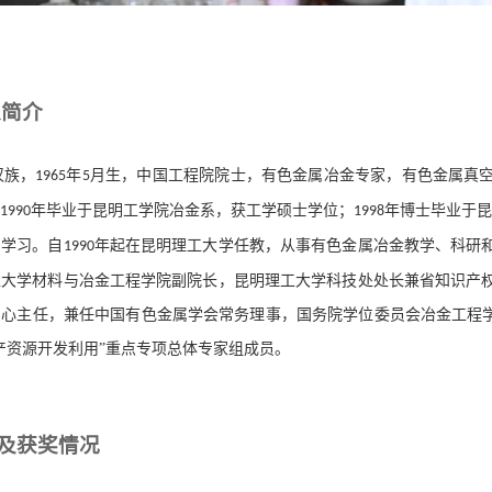
人简介
汉族，
年
月生，中国工程院院士，有色金属冶金专家，有色金属真
1965
5
；
业于昆明工学院冶金系，获工学硕士学位；
年博士毕业于
1990年毕
1998
问学习。自
年起在昆明理工大学任教，从事有色金属冶金教学、科研
1990
工大学材料与冶金工程学院副院长，昆明理工大学科技处处长兼省知识产
心主任，兼任中国有色金属学会常务理事，国务院学位委员会冶金工程学
产资源开发利用”重点专项总体专家组成员
。
及获奖情况