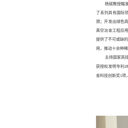
杨斌教授瞄
了系列具有国际
颈；开发出绿色
真空冶金工程应
提供了不可或缺
用，推动十余种
主持国家高
获授权发明专利
2
金科技创新奖
项
1