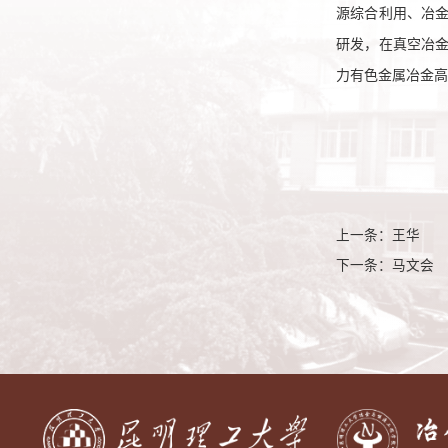
源综合利用、冶
研发，在真空冶
力有色金属冶金
上一条：
王华
下一条：
马文会