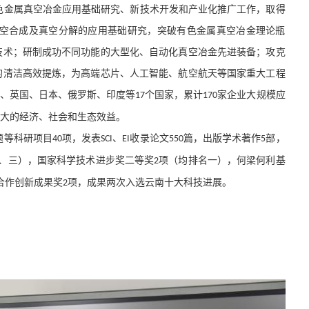
色金属真空冶金应用基础研究、新技术开发和产业化推广工作，取得
空合成及真空分解的应用基础研究，突破有色金属真空冶金理论瓶
技术；研制成功不同功能的大型化、自动化真空冶金先进装备；攻克
的清洁高效提炼，为高端芯片、人工智能、航空航天等国家重大工程
国、英国、日本、俄罗斯、印度等
个国家，累计
家企业大规模应
17
170
巨大的经济、社会和生态效益。
题等科研项目
项，发表
、
收录论文
篇，出版学术著作
部，
40
SCI
EI
550
5
、三），国家科学技术进步奖二等奖
项（均排名一），何梁何利基
2
合作创新成果奖
项，成果两次入选云南十大科技进展
。
2