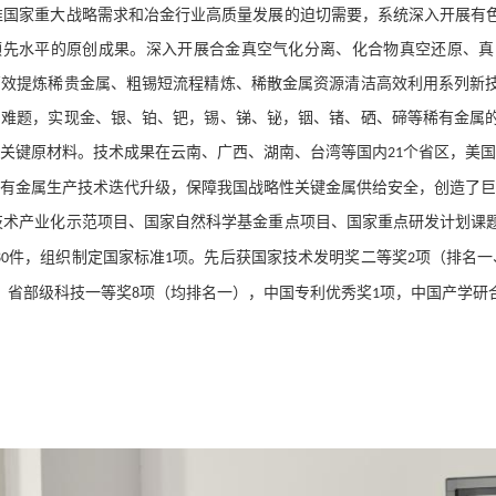
准国家重大战略需求和冶金行业高质量发展的迫切需要，系统深入开展有
领先水平的原创成果。深入开展合金真空气化分离、化合物真空还原、真
高效提炼稀贵金属、粗锡短流程精炼、稀散金属资源清洁高效利用系列新
用难题，实现金、银、铂、钯，锡、锑、铋，铟、锗、硒、碲等稀有金属
的关键原材料。技术成果在云南、广西、湖南、台湾等国内
个省区，美
21
稀有金属生产技术迭代升级，保障我国战略性关键金属供给安全，创造了
技术产业化示范项目、国家自然科学基金重点项目、国家重点研发计划课
件，组织制定国家标准
项。先后获国家技术发明奖二等奖
项（排名一
80
1
2
，省部级科技一等奖
项（均排名一），中国专利优秀奖
项，中国产学研
8
1