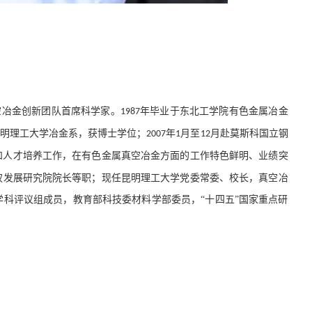
空冶金创新团队首席科学家。
年毕业于东北工学院有色金属冶金
1987
昆明理工大学冶金系，获博士学位；
年
月至
月赴莫斯科国立钢
2007
1
12
和人才培养工作，在有色金属真空冶金方面的工作特色鲜明、业绩突
权发展研究院院长等职；现任昆明理工大学党委常委、校长，真空冶
科评议组成员，教育部科技委材料学部委员，“十四五”国家重点研